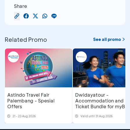
Share
Related Promo
See all promo
Astindo Travel Fair
Dwidayatour -
Palembang - Spesial
Accommodation and
Offers
Ticket Bundle for myBC
Jakarta Running Festiva
21 - 23 Aug 2026
Valid until 31 Aug 2026
2026