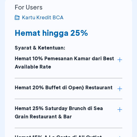
For Users
Kartu Kredit BCA
Hemat hingga 25%
Syarat & Ketentuan:
Hemat 10% Pemesanan Kamar dari Best
Available Rate
Hemat 20% Buffet di Open} Restaurant
Berlaku untuk
Guest Room
&
Deluxe
Room
Berlaku untuk
check-in
pada hari Minggu
Hemat 25% Saturday Brunch di Sea
Berlaku setiap hari untuk lunch & dinner
– Kamis
Grain Restaurant & Bar
buffet
Termasuk sarapan untuk 2 orang
Bebas biaya untuk anak berusia ≤ 5
Berlaku maksimum 2
tahun (hemat 50% untuk anak berusia 6-