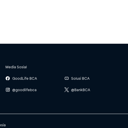
Media Sosial
GoodLife BCA
Solusi BCA
@goodlifebca
@BankBCA
esia