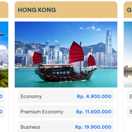
HONG KONG
G
0
Economy
Rp. 4.900.000
0
Premium Economy
Rp. 11.600.000
Business
Rp. 19.900.000