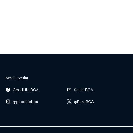
Media Sosial
GoodLife BCA
Solusi BCA
@goodlifebca
@BankBCA