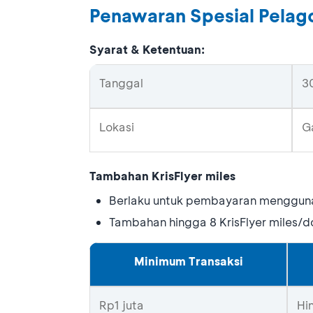
Penawaran Spesial Pelago
Syarat & Ketentuan:
Tanggal
30
Lokasi
G
Tambahan KrisFlyer
m
iles
Berlaku untuk pembayaran menggunak
Tambahan hingga 8 KrisFlyer miles/do
Minimum Transaksi
Rp1 juta
Hin