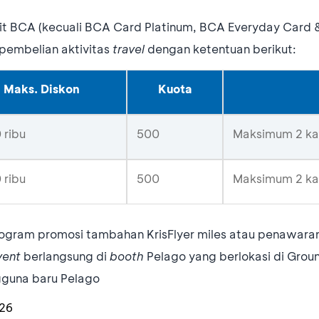
edit BCA (kecuali BCA Card Platinum, BCA Everyday Card
pembelian aktivitas
travel
dengan ketentuan berikut:
Maks. Diskon
Kuota
 ribu
500
Maksimum 2 ka
 ribu
500
Maksimum 2 ka
gram promosi tambahan KrisFlyer miles atau penawaran
vent
berlangsung di
booth
Pelago yang berlokasi di Groun
gguna baru Pelago
026