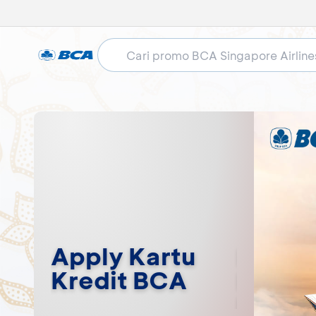
For
Apply Kartu
Reque
pore
Kredit BCA
Limit 
avel
Kredi