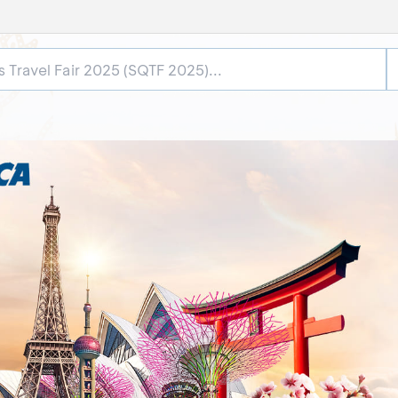
st Naik
BCA Singapore
Kartu
Airlines Travel
t BCA
Fair 2025