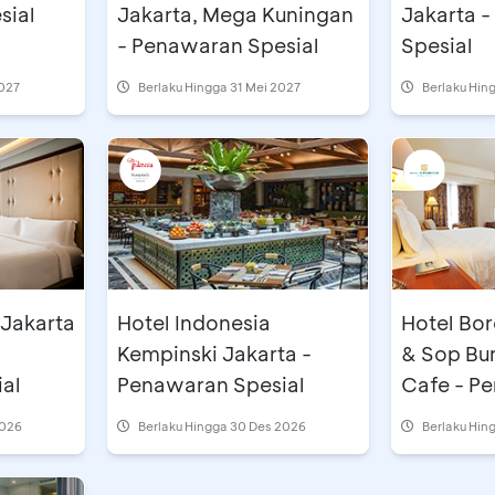
sial
Jakarta, Mega Kuningan
Jakarta 
- Penawaran Spesial
Spesial
2027
Berlaku Hingga 31 Mei 2027
Berlaku Hin
 Jakarta
Hotel Indonesia
Hotel Bo
Kempinski Jakarta -
& Sop Bu
al
Penawaran Spesial
Cafe - P
Spesial 
2026
Berlaku Hingga 30 Des 2026
Berlaku Hin