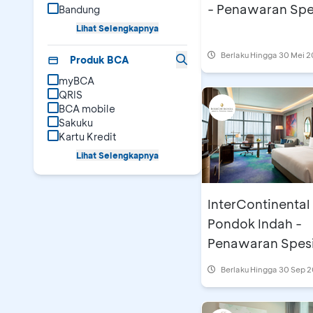
- Penawaran Spe
Bandung
Lihat Selengkapnya
Berlaku Hingga 30 Mei 
Produk BCA
myBCA
QRIS
BCA mobile
Sakuku
Kartu Kredit
Lihat Selengkapnya
InterContinental
Pondok Indah -
Penawaran Spesi
Berlaku Hingga 30 Sep 