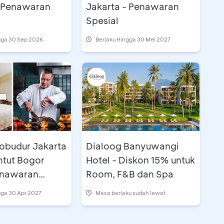
- Penawaran
Jakarta - Penawaran
Spesial
gga 30 Sep 2026
Berlaku Hingga 30 Mei 2027
robudur Jakarta
Dialoog Banyuwangi
ntut Bogor
Hotel - Diskon 15% untuk
enawaran
Room, F&B dan Spa
Room & Dining
gga 30 Apr 2027
Masa berlaku sudah lewat