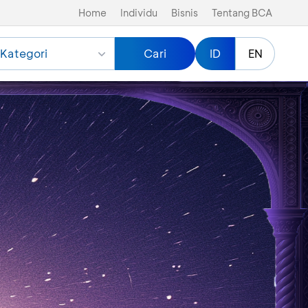
Home
Individu
Bisnis
Tentang BCA
Kategori
Cari
ID
EN