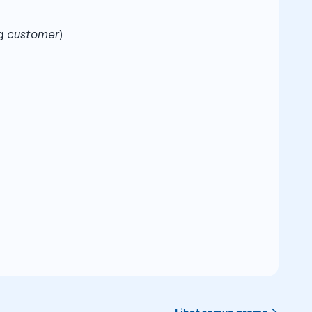
ng
customer
)