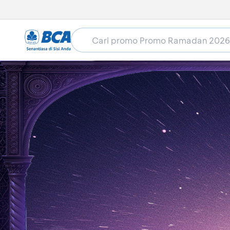
Home
Promo Ramadan 2026
Hotel
JW Marri
JW Marriott Jakarta - Penaw
Masa berlaku sudah lewat (18 Feb 2026 - 18