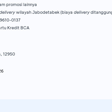
am promosi lainnya
delivery
wilayah Jabodetabek (biaya
delivery
ditanggu
-9610-0137
artu Kredit BCA
a, 12950
26