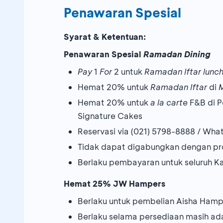
Penawaran Spesial
Syarat & Ketentuan:
Penawaran Spesial
Ramadan Dining
Pay
1
For
2 untuk
Ramadan Iftar lunch
Hemat 20% untuk
Ramadan Iftar
di
M
Hemat 20% untuk
a la carte
F&B di Pe
Signature Cakes
Reservasi via (021) 5798-8888 / Wh
Tidak dapat digabungkan dengan pr
Berlaku pembayaran untuk seluruh K
Hemat 25% JW Hampers
Berlaku untuk pembelian Aisha Ham
Berlaku selama persediaan masih ad