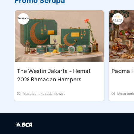
Promo Serupa
The Westin Jakarta - Hemat
Padma H
20% Ramadan Hampers
Masa berlaku sudah lewat
Masa berl