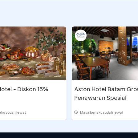
otel - Diskon 15%
Aston Hotel Batam Gro
Penawaran Spesial
aku sudah lewat
Masa berlaku sudah lewat