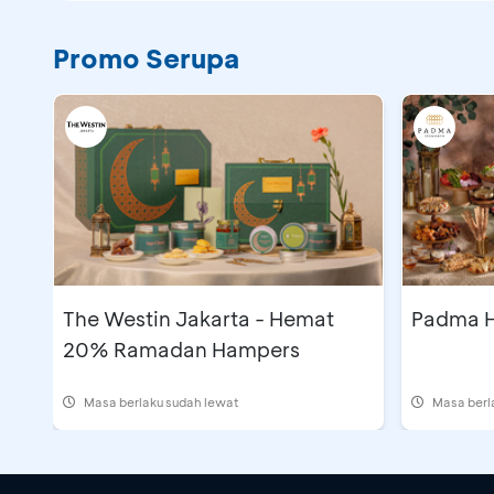
Promo Serupa
The Westin Jakarta - Hemat
Padma H
20% Ramadan Hampers
Masa berlaku sudah lewat
Masa berl