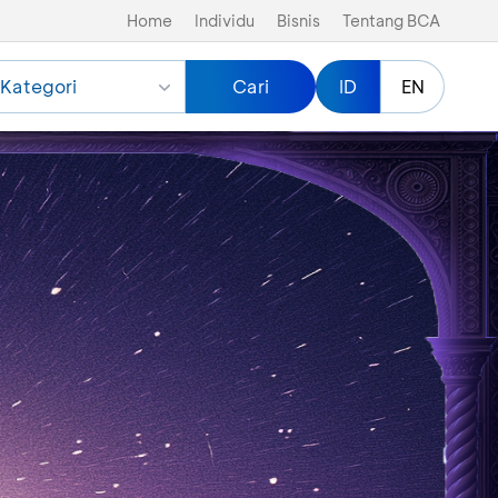
Home
Individu
Bisnis
Tentang BCA
Kategori
Cari
ID
EN