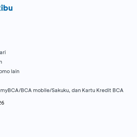
Ribu
ari
m
omo lain
 myBCA/BCA mobile/Sakuku, dan Kartu Kredit BCA
26