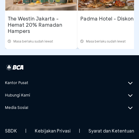
The Westin Jakarta -
Padma Hotel - Diskon 
Hemat 20% Ramadan
Hampers
Masa berlaku sudah lewat
Masa berlaku sudah lewat
Kantor Pusat
Hubungi Kami
Media Sosial
SBDK
|
Kebijakan Privasi
|
Syarat dan Ketentuan