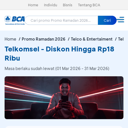
Home
Individu
Bisnis
Tentang BCA
Cari
Home
Promo Ramadan 2026
Telco & Entertaiment
Telk
Telkomsel - Diskon Hingga Rp18
Ribu
Masa berlaku sudah lewat (01 Mar 2026 - 31 Mar 2026)