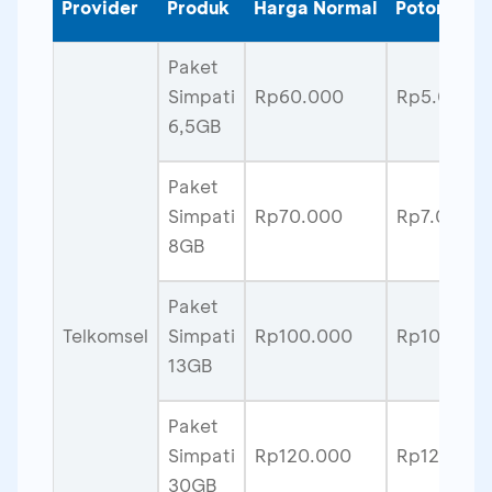
Provider
Produk
Harga Normal
Potongan 
Paket
Simpati
Rp60.000
Rp5.000
6,5GB
Paket
Simpati
Rp70.000
Rp7.000
8GB
Paket
Telkomsel
Simpati
Rp100.000
Rp10.000
13GB
Paket
Simpati
Rp120.000
Rp12.000
30GB