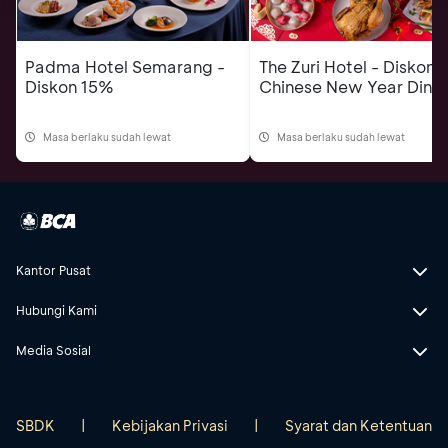
Padma Hotel Semarang -
The Zuri Hotel - Diskon
Diskon 15%
Chinese New Year Dinn
Masa berlaku sudah lewat
Masa berlaku sudah lewat
Kantor Pusat
Hubungi Kami
Media Sosial
SBDK
|
Kebijakan Privasi
|
Syarat dan Ketentuan