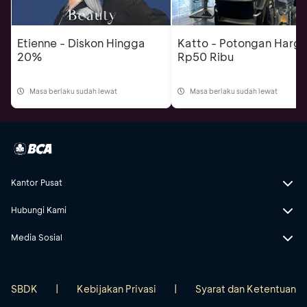
Etienne - Diskon Hingga
Katto - Potongan Harg
20%
Rp50 Ribu
Masa berlaku sudah lewat
Masa berlaku sudah lewat
Kantor Pusat
Hubungi Kami
Media Sosial
SBDK
|
Kebijakan Privasi
|
Syarat dan Ketentuan