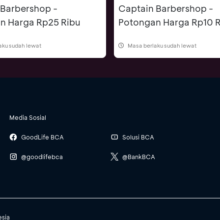
Barbershop -
Captain Barbershop -
n Harga Rp25 Ribu
Potongan Harga Rp10 R
aku sudah lewat
Masa berlaku sudah lewat
Media Sosial
GoodLife BCA
Solusi BCA
@goodlifebca
@BankBCA
esia