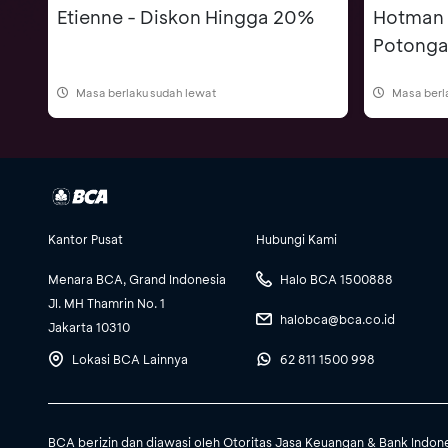
Etienne - Diskon Hingga 20%
Hotman 
Potonga
Masa berlaku sudah lewat
Masa berl
Kantor Pusat
Hubungi Kami
Menara BCA, Grand Indonesia
Halo BCA 1500888
Jl. MH Thamrin No. 1
halobca@bca.co.id
Jakarta 10310
Lokasi BCA Lainnya
62 811 1500 998
BCA berizin dan diawasi oleh Otoritas Jasa Keuangan & Bank Indon