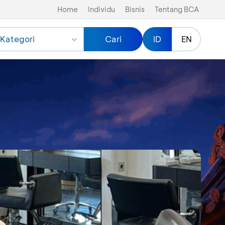
Home
Individu
Bisnis
Tentang BCA
Kategori
Cari
ID
EN