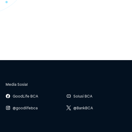
Media Sosial
GoodLife BCA
Solusi BCA
@goodlifebca
@BankBCA