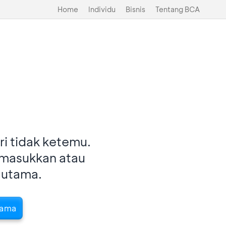
Home
Individu
Bisnis
Tentang BCA
i tidak ketemu.
imasukkan atau
 utama.
tama