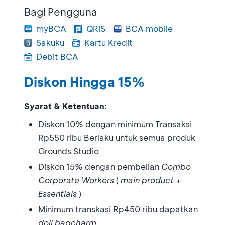
Bagi Pengguna
myBCA
QRIS
BCA mobile
Sakuku
Kartu Kredit
Debit BCA
Diskon Hingga 15%
Syarat & Ketentuan:
⁠Diskon 10% dengan minimum Transaksi
Rp550 ribu Berlaku untuk semua produk
Grounds Studio
⁠Diskon 15% dengan pembelian
Combo
Corporate Workers
(
main product +
Essentials
)
⁠Minimum transkasi Rp450 ribu dapatkan
doll bagcharm