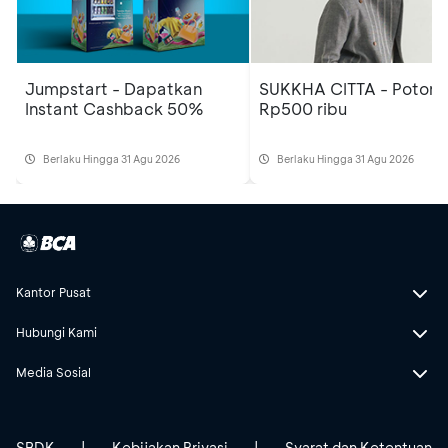
Jumpstart - Dapatkan
SUKKHA CITTA - Poton
Instant Cashback 50%
Rp500 ribu
Berlaku Hingga 31 Agu 2026
Berlaku Hingga 31 Agu 2026
Kantor Pusat
Hubungi Kami
Media Sosial
SBDK
|
Kebijakan Privasi
|
Syarat dan Ketentuan