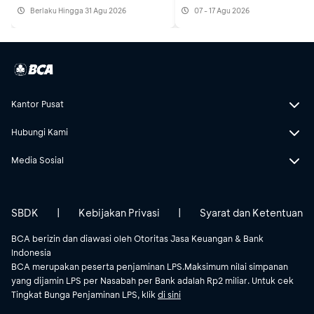
myBCA/BCA mobile/ Sakuku, Kartu
Berlaku Hingga 31 Agu 2026
07 - 17 Agu 2026
Kredit BCA, dan Debit BCA
Hanya berlaku di
event
Jagat Aroma
Brickhall Fatmawati Jakarta
Periode 27 Februari – 1 Maret 2026
Kantor Pusat
Instagram: @jartebeautyofficial
Hubungi Kami
Media Sosial
SBDK
|
Kebijakan Privasi
|
Syarat dan Ketentuan
BCA berizin dan diawasi oleh Otoritas Jasa Keuangan & Bank
Indonesia
BCA merupakan peserta penjaminan LPS.Maksimum nilai simpanan
yang dijamin LPS per Nasabah per Bank adalah Rp2 miliar. Untuk cek
Tingkat Bunga Penjaminan LPS, klik
di sini