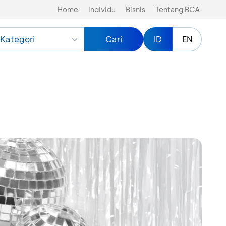
Home
Individu
Bisnis
Tentang BCA
Kategori
Cari
ID
EN