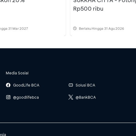
iskon 20%
SUKKHA CITTA - Poton
Rp500 ribu
ingga 31 Mar 2027
Berlaku Hingga 31 Agu 2026
Media Sosial
GoodLife BCA
Solusi BCA
@goodlifebca
@BankBCA
esia