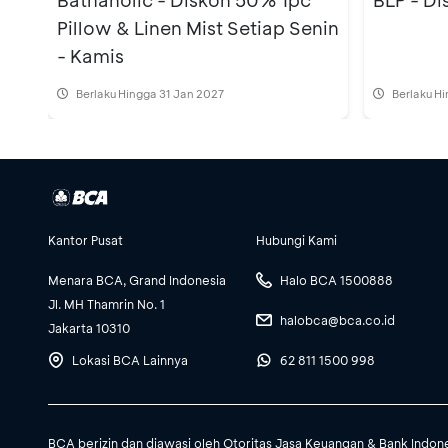
Bathaholic - Diskon 50% 1pc
BLP - D
Pillow & Linen Mist Setiap Senin
- Kamis
Berlaku Hingga 31 Jan 2027
Berlaku H
Kantor Pusat
Hubungi Kami
Menara BCA, Grand Indonesia
Halo BCA 1500888
Jl. MH Thamrin No. 1
halobca@bca.co.id
Jakarta 10310
Lokasi BCA Lainnya
62 811 1500 998
BCA berizin dan diawasi oleh Otoritas Jasa Keuangan & Bank Indon