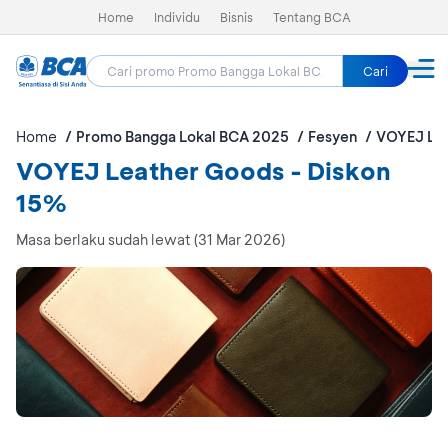
Home
Individu
Bisnis
Tentang BCA
Cari
Home
Promo Bangga Lokal BCA 2025
Fesyen
VOYEJ Le
VOYEJ Leather Goods - Diskon
15%
Masa berlaku sudah lewat (31 Mar 2026)