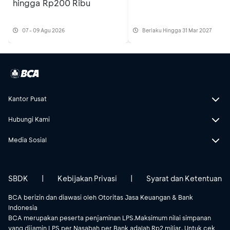
hingga Rp200 Ribu
07 - 09 Agu 2026
Berlaku Hingga 31 Mar 2027
Kantor Pusat
Hubungi Kami
Media Sosial
SBDK
|
Kebijakan Privasi
|
Syarat dan Ketentuan
BCA berizin dan diawasi oleh Otoritas Jasa Keuangan & Bank
Indonesia
BCA merupakan peserta penjaminan LPS.Maksimum nilai simpanan
yang dijamin LPS per Nasabah per Bank adalah Rp2 miliar. Untuk cek