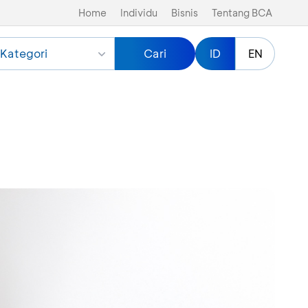
Home
Individu
Bisnis
Tentang BCA
Kategori
Cari
ID
EN