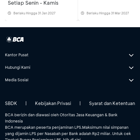
Setiap Senin - Kamis
Berlaku Hingga 31 Jan 2027
Berlaku Hingga 31 Mar 2027
Kantor Pusat
Hubungi Kami
Media Sosial
SBDK
|
Kebijakan Privasi
|
Syarat dan Ketentuan
BCA berizin dan diawasi oleh Otoritas Jasa Keuangan & Bank
Indonesia
BCA merupakan peserta penjaminan LPS.Maksimum nilai simpanan
yang dijamin LPS per Nasabah per Bank adalah Rp2 miliar. Untuk cek
Tingkat Bunga Penjaminan LPS, klik
di sini