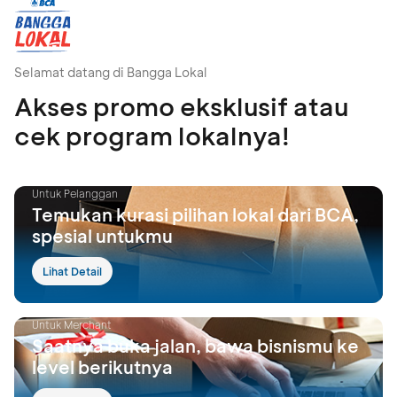
Selamat datang di Bangga Lokal
Akses promo eksklusif atau
cek program lokalnya!
Untuk Pelanggan
Temukan kurasi pilihan lokal dari BCA,
spesial untukmu
Lihat Detail
Untuk Merchant
Saatnya buka jalan, bawa bisnismu ke
level berikutnya