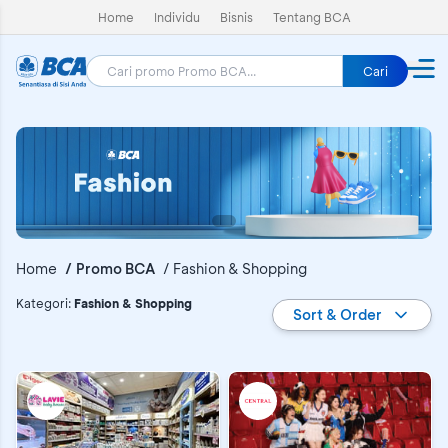
Home
Individu
Bisnis
Tentang BCA
Cari
Home
Promo BCA
Fashion & Shopping
Promo BCA
Kategori
:
Fashion & Shopping
Sort & Order