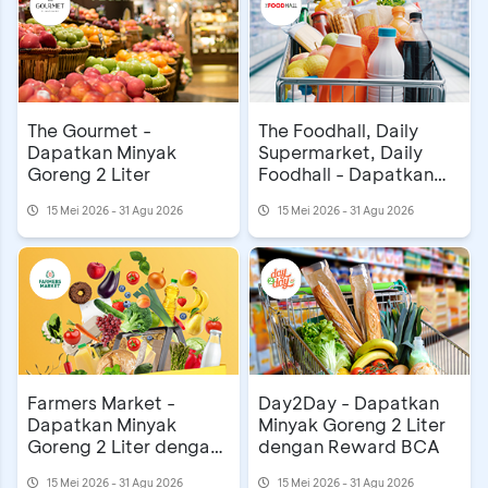
The Gourmet -
The Foodhall, Daily
Dapatkan Minyak
Supermarket, Daily
Goreng 2 Liter
Foodhall - Dapatkan
Minyak Goreng 2 Liter
15 Mei 2026 - 31 Agu 2026
15 Mei 2026 - 31 Agu 2026
dengan Reward BCA
Farmers Market -
Day2Day - Dapatkan
Dapatkan Minyak
Minyak Goreng 2 Liter
Goreng 2 Liter dengan
dengan Reward BCA
Reward BCA
15 Mei 2026 - 31 Agu 2026
15 Mei 2026 - 31 Agu 2026