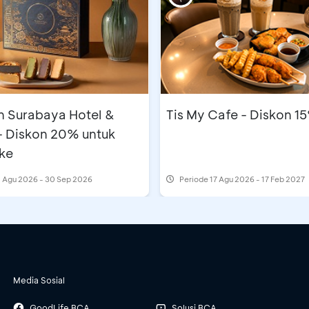
n Surabaya Hotel &
Tis My Cafe - Diskon 1
- Diskon 20% untuk
ke
 Agu 2026 - 30 Sep 2026
Periode
17 Agu 2026 - 17 Feb 2027
Media Sosial
GoodLife BCA
Solusi BCA