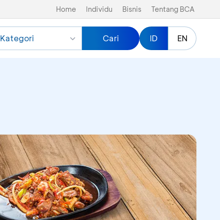
Home
Individu
Bisnis
Tentang BCA
Kategori
Cari
ID
EN