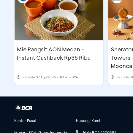
Mie Pangsit AON Medan -
Sherato
Instant Cashback Rp35 Ribu
Towers 
Moonca
Periode
07 Agu 2026 - 31 Okt 2026
Periode
01
Kantor Pusat
Hubungi Kami
Menara BCA, Grand Indonesia
Halo BCA 1500888