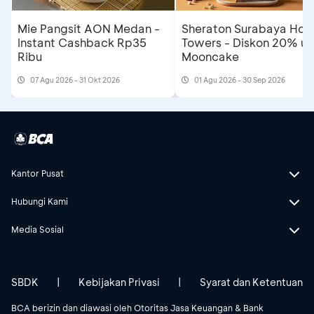
Mie Pangsit AON Medan -
Sheraton Surabaya Hote
Instant Cashback Rp35
Towers - Diskon 20% un
Ribu
Mooncake
07 Agu 2026 - 31 Okt 2026
01 Agu 2026 - 30 Sep 2026
Kantor Pusat
Hubungi Kami
Media Sosial
SBDK
|
Kebijakan Privasi
|
Syarat dan Ketentuan
BCA berizin dan diawasi oleh Otoritas Jasa Keuangan & Bank