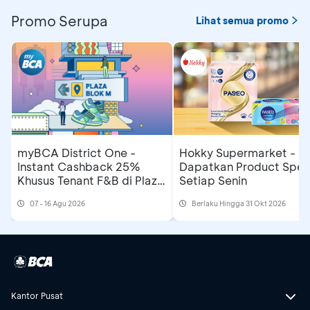
Promo Serupa
Lihat semua promo
myBCA District One -
Hokky Supermarket -
Instant Cashback 25%
Dapatkan Product Spesi
Khusus Tenant F&B di Plaza
Setiap Senin
Blok M
07 - 16 Agu 2026
Berlaku Hingga 31 Okt 2026
Kantor Pusat