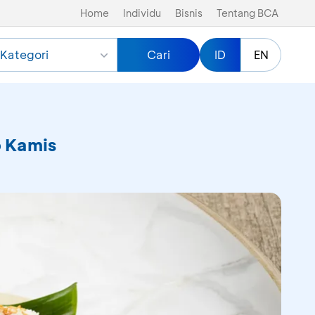
Home
Individu
Bisnis
Tentang BCA
Kategori
Cari
ID
EN
p Kamis