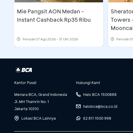
Mie Pangsit AON Medan -
Sherato
Instant Cashback Rp35 Ribu
Towers 
Moonca
Periode
07 Agu 2026 - 31 Okt 2026
Periode
01
Kantor Pusat
Hubungi Kami
Menara BCA, Grand Indonesia
Halo BCA 1500888
Jl. MH Thamrin No. 1
halobca@bca.co.id
Jakarta 10310
Lokasi BCA Lainnya
62 811 1500 998