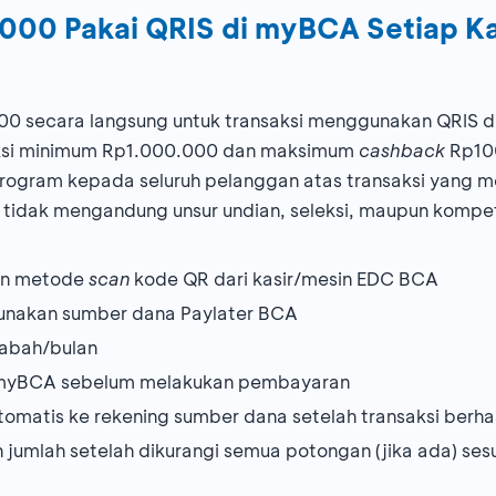
000 Pakai QRIS di myBCA Setiap K
0 secara langsung untuk transaksi menggunakan QRIS di
aksi minimum Rp1.000.000 dan maksimum
cashback
Rp10
 program kepada seluruh pelanggan atas transaksi yang 
i tidak mengandung unsur undian, seleksi, maupun kompet
gan metode
scan
kode QR dari kasir/mesin EDC BCA
gunakan sumber dana Paylater BCA
abah/bulan
i myBCA sebelum melakukan pembayaran
tomatis ke rekening sumber dana setelah transaksi berhas
jumlah setelah dikurangi semua potongan (jika ada) se