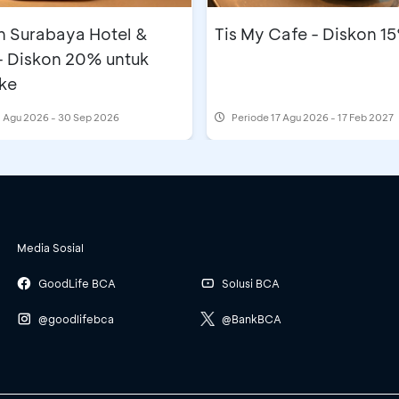
n Surabaya Hotel &
Tis My Cafe - Diskon 1
- Diskon 20% untuk
ke
 Agu 2026 - 30 Sep 2026
Periode
17 Agu 2026 - 17 Feb 2027
Media Sosial
GoodLife BCA
Solusi BCA
@goodlifebca
@BankBCA