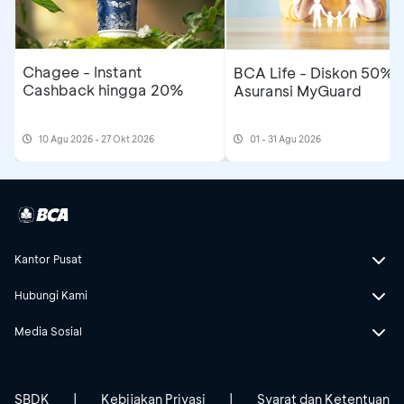
Chagee - Instant
BCA Life - Diskon 50%
Cashback hingga 20%
Asuransi MyGuard
10 Agu 2026 - 27 Okt 2026
01 - 31 Agu 2026
Kantor Pusat
Hubungi Kami
Media Sosial
SBDK
|
Kebijakan Privasi
|
Syarat dan Ketentuan