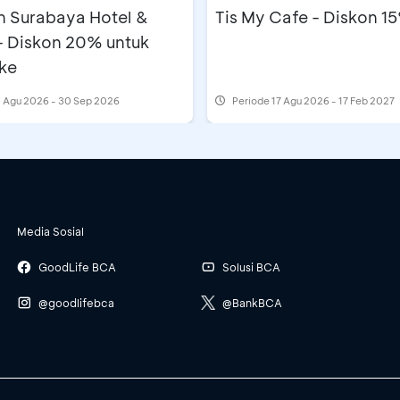
n Surabaya Hotel &
Tis My Cafe - Diskon 1
- Diskon 20% untuk
ke
 Agu 2026 - 30 Sep 2026
Periode
17 Agu 2026 - 17 Feb 2027
Media Sosial
GoodLife BCA
Solusi BCA
@goodlifebca
@BankBCA