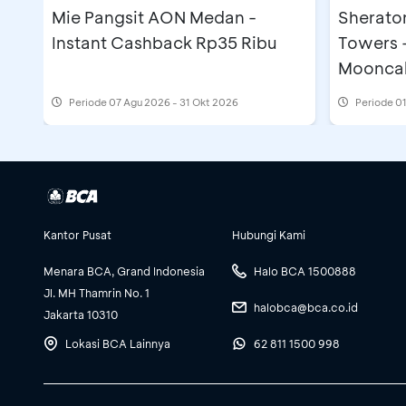
Mie Pangsit AON Medan -
Sherato
Instant Cashback Rp35 Ribu
Towers 
Moonca
Periode
07 Agu 2026 - 31 Okt 2026
Periode
01
Kantor Pusat
Hubungi Kami
Menara BCA, Grand Indonesia
Halo BCA 1500888
Jl. MH Thamrin No. 1
halobca@bca.co.id
Jakarta 10310
Lokasi BCA Lainnya
62 811 1500 998