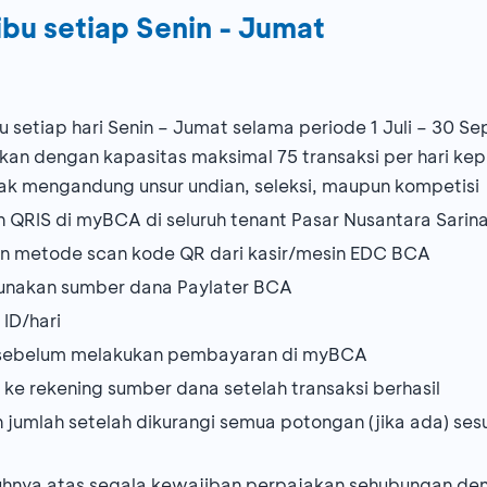
bu setiap Senin - Jumat
u setiap hari Senin – Jumat selama periode 1 Juli – 30
ikan dengan kapasitas maksimal 75 transaksi per hari kep
ak mengandung unsur undian, seleksi, maupun kompetisi
 QRIS di myBCA di seluruh tenant Pasar Nusantara Sarin
gan metode scan kode QR dari kasir/mesin EDC BCA
gunakan sumber dana Paylater BCA
ID/hari
ih sebelum melakukan pembayaran di myBCA
ke rekening sumber dana setelah transaksi berhasil
jumlah setelah dikurangi semua potongan (jika ada) se
nya atas segala kewajiban perpajakan sehubungan den