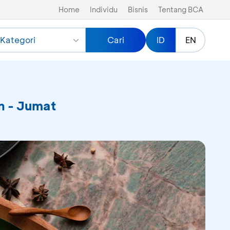
Home
Individu
Bisnis
Tentang BCA
Kategori
Cari
ID
EN
n - Jumat