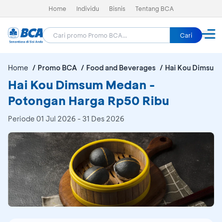
Home
Individu
Bisnis
Tentang BCA
Cari
Home
Promo BCA
Food and Beverages
Hai Kou Dimsum
Hai Kou Dimsum Medan -
Potongan Harga Rp50 Ribu
Periode
01 Jul 2026 - 31 Des 2026