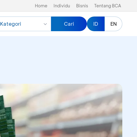
Home
Individu
Bisnis
Tentang BCA
Kategori
Cari
ID
EN