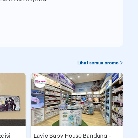
Lihat semua promo
disi
Lavie Baby House Bandung -