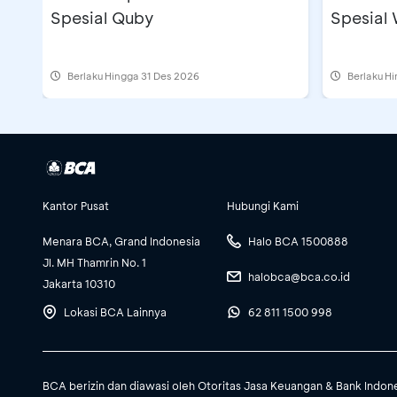
Spesial Quby
Spesial
Berlaku Hingga 31 Des 2026
Berlaku H
Kantor Pusat
Hubungi Kami
Menara BCA, Grand Indonesia
Halo BCA 1500888
Jl. MH Thamrin No. 1
halobca@bca.co.id
Jakarta 10310
Lokasi BCA Lainnya
62 811 1500 998
BCA berizin dan diawasi oleh Otoritas Jasa Keuangan & Bank Indon