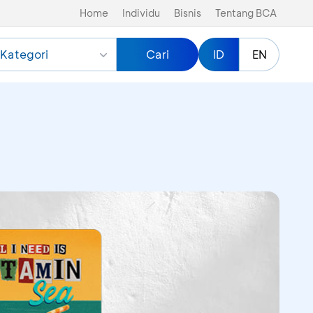
Home
Individu
Bisnis
Tentang BCA
Kategori
Cari
ID
EN