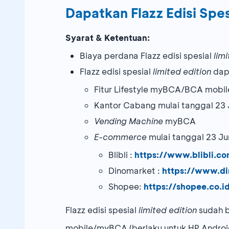
Dapatkan Flazz Edisi Spe
Syarat & Ketentuan:
Biaya perdana Flazz edisi spesial
lim
Flazz edisi spesial
limited edition
dapa
Fitur Lifestyle myBCA/BCA mobil
Kantor Cabang mulai tanggal 23 
Vending Machine
myBCA
E-commerce
mulai tanggal 23 Ju
Blibli :
https://www.blibli.c
Dinomarket :
https://www.di
Shopee:
https://shopee.co.id
Flazz edisi spesial
limited edition
sudah 
mobile/myBCA (berlaku untuk HP Android