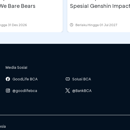
 We Bare Bears
Spesial Genshin Impac
ingga 31 Des 2026
Berlaku Hingga 01 Jul 2027
Media Sosial
GoodLife BCA
Solusi BCA
@goodlifebca
@BankBCA
esia