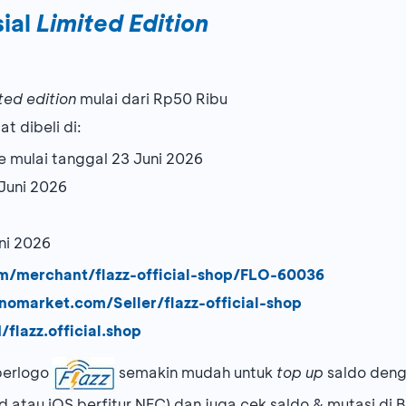
sial
Limited Edition
ited edition
mulai dari Rp50 Ribu
t dibeli di:
e mulai tanggal 23 Juni 2026
Juni 2026
ni 2026
om/merchant/flazz-official-shop/FLO-60036
nomarket.com/Seller/flazz-official-shop
/flazz.official.shop
berlogo
semakin mudah untuk
top up
saldo deng
 atau iOS berfitur NFC) dan juga cek saldo & mutasi d