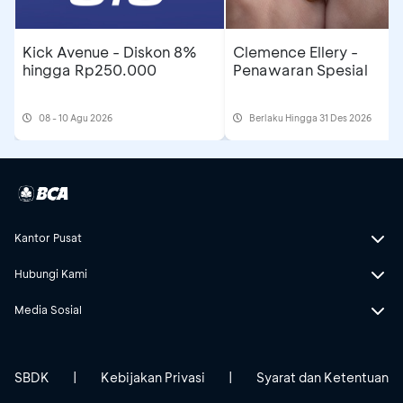
Kick Avenue - Diskon 8%
Clemence Ellery -
hingga Rp250.000
Penawaran Spesial
08 - 10 Agu 2026
Berlaku Hingga 31 Des 2026
Kantor Pusat
Hubungi Kami
Media Sosial
SBDK
|
Kebijakan Privasi
|
Syarat dan Ketentuan