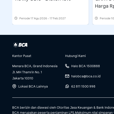
Harga R
Periode
17 Agu 2026 - 17 Feb 2027
Periode
10
Kantor Pusat
Hubungi Kami
Menara BCA, Grand Indonesia
Halo BCA 1500888
Jl. MH Thamrin No. 1
halobca@bca.co.id
Jakarta 10310
Lokasi BCA Lainnya
62 811 1500 998
BCA berizin dan diawasi oleh Otoritas Jasa Keuangan & Bank Indon
BCA merupakan peserta penjaminan LPS.Maksimum nilai simpanan 