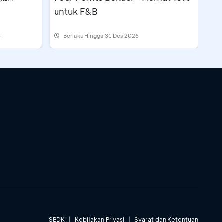
untuk F&B
6
Berlaku Hingga 30 Des 2026
SBDK
|
Kebijakan Privasi
|
Syarat dan Ketentuan