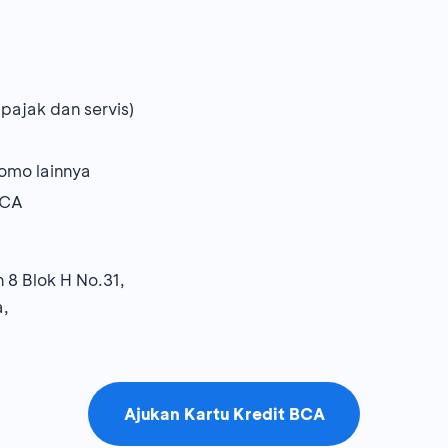
pajak dan servis)
omo lainnya
BCA
8 Blok H No.31,
a,
Ajukan Kartu Kredit BCA