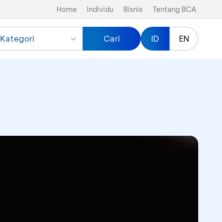
Home
Individu
Bisnis
Tentang BCA
Kategori
Cari
ID
EN