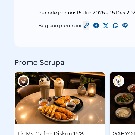
Periode promo:
15 Jun 2026
-
15 Des 20
Bagikan promo ini
Promo Serupa
Tis My Cafe - Diskon 15%
GAHYO K