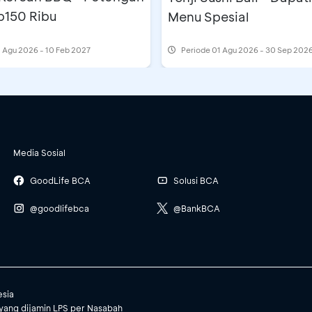
p150 Ribu
Menu Spesial
 Agu 2026 - 10 Feb 2027
Periode
01 Agu 2026 - 30 Sep 202
Media Sosial
GoodLife BCA
Solusi BCA
@goodlifebca
@BankBCA
esia
yang dijamin LPS per Nasabah