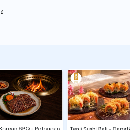
26
orean BBQ - Potongan
Tenji Sushi Bali - Dapa