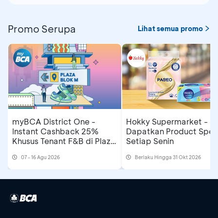
Promo Serupa
Lihat semua promo
myBCA District One -
Hokky Supermarket -
Instant Cashback 25%
Dapatkan Product Spesi
Khusus Tenant F&B di Plaza
Setiap Senin
Blok M
07 - 16 Agu 2026
Berlaku Hingga 31 Okt 2026