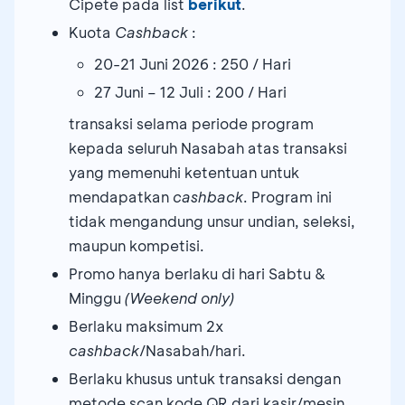
Cipete pada list
berikut
.
Kuota
Cashback
:
20-21 Juni 2026 : 250 / Hari
27 Juni – 12 Juli : 200 / Hari
transaksi selama periode program
kepada seluruh Nasabah atas transaksi
yang memenuhi ketentuan untuk
mendapatkan
cashback
. Program ini
tidak mengandung unsur undian, seleksi,
maupun kompetisi.
Promo hanya berlaku di hari Sabtu &
Minggu
(Weekend only)
Berlaku maksimum 2x
cashback
/Nasabah/hari.
Berlaku khusus untuk transaksi dengan
metode scan kode QR dari kasir/mesin