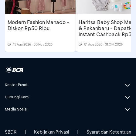
Modern Fashion Manado -
Haritsa Baby Shop Med
Diskon Rp50 Ribu
& Pekanbaru - Dapatka
Instant Cashback Rp50
Ribu
15 Agu 2026 - 30 Nov 2026
01 Agu 2026 - 31 Okt 2026
Kantor Pusat
Hubungi Kami
Media Sosial
SBDK
|
Kebijakan Privasi
|
Syarat dan Ketentuan