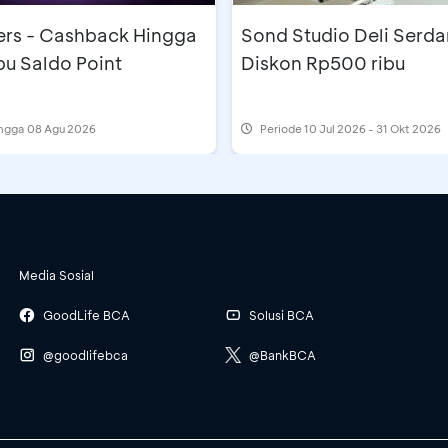
s - Cashback Hingga
Sond Studio Deli Serda
bu Saldo Point
Diskon Rp500 ribu
ingga 08 Agu 2026
Periode
10 Jul 2026 - 31 Okt 2026
Media Sosial
GoodLife BCA
Solusi BCA
@goodlifebca
@BankBCA