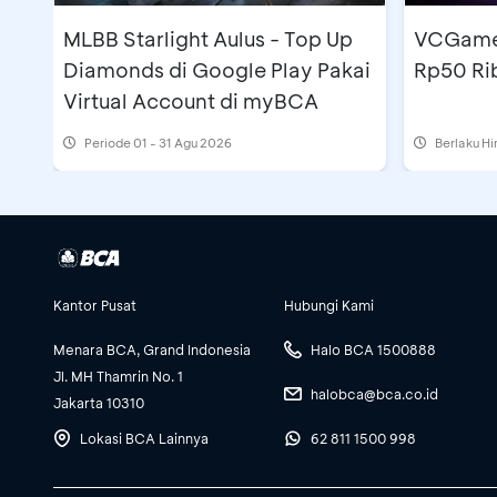
MLBB Starlight Aulus - Top Up
VCGamer
Diamonds di Google Play Pakai
Rp50 Ri
Virtual Account di myBCA
Periode
01 - 31 Agu 2026
Berlaku H
Kantor Pusat
Hubungi Kami
Menara BCA, Grand Indonesia
Halo BCA 1500888
Jl. MH Thamrin No. 1
halobca@bca.co.id
Jakarta 10310
Lokasi BCA Lainnya
62 811 1500 998