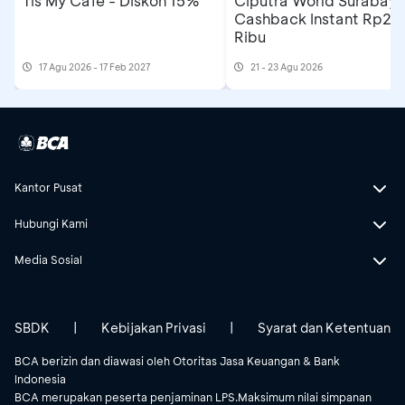
Tis My Cafe - Diskon 15%
Ciputra World Surabaya
Cashback Instant Rp25
Ribu
17 Agu 2026 - 17 Feb 2027
21 - 23 Agu 2026
Kantor Pusat
Hubungi Kami
Media Sosial
SBDK
|
Kebijakan Privasi
|
Syarat dan Ketentuan
BCA berizin dan diawasi oleh Otoritas Jasa Keuangan & Bank
Indonesia
BCA merupakan peserta penjaminan LPS.Maksimum nilai simpanan