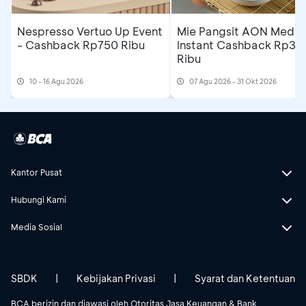
Nespresso Vertuo Up Event
Mie Pangsit AON Medan
- Cashback Rp750 Ribu
Instant Cashback Rp35
Ribu
10 - 16 Agu 2026
07 Agu 2026 - 31 Okt 2026
Kantor Pusat
Hubungi Kami
Media Sosial
SBDK
|
Kebijakan Privasi
|
Syarat dan Ketentuan
BCA berizin dan diawasi oleh Otoritas Jasa Keuangan & Bank