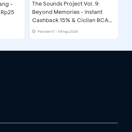
The Sounds Project Vol. 9:
ng -
Beyond Memories - Instant
 Rp25
Cashback 15% & Cicilan BCA
0% di Tenant F&B dan
Periode
07 - 09 Agu 2026
Merchandise