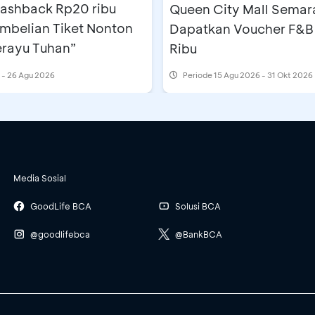
Queen City Mall Semara
embelian Tiket Nonton
Dapatkan Voucher F&B
erayu Tuhan”
Ribu
 - 26 Agu 2026
Periode
15 Agu 2026 - 31 Okt 2026
Media Sosial
GoodLife BCA
Solusi BCA
@goodlifebca
@BankBCA