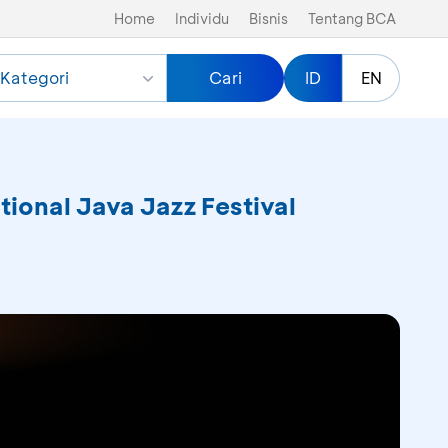
Home
Individu
Bisnis
Tentang BCA
Kategori
Cari
ID
EN
ional Java Jazz Festival