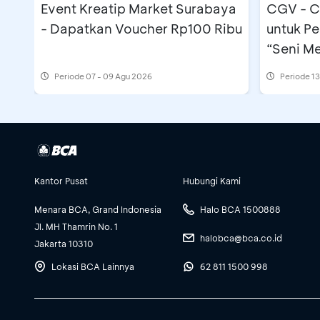
Event Kreatip Market Surabaya
CGV - Cashback Rp20 ribu
- Dapatkan Voucher Rp100 Ribu
untuk P
“Seni M
Periode
07 - 09 Agu 2026
Periode
13
Kantor Pusat
Hubungi Kami
Menara BCA, Grand Indonesia
Halo BCA 1500888
Jl. MH Thamrin No. 1
halobca@bca.co.id
Jakarta 10310
Lokasi BCA Lainnya
62 811 1500 998