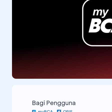
Bagi Pengguna
myBCA
QRIS