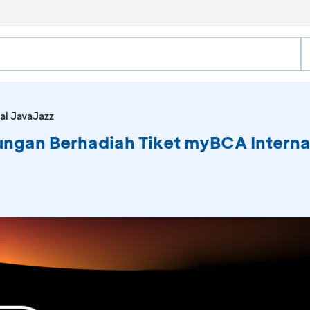
nal JavaJazz
ungan Berhadiah Tiket myBCA Internat