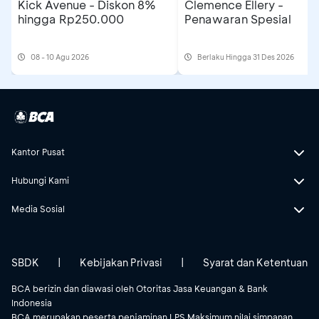
Kick Avenue - Diskon 8%
Clemence Ellery -
hingga Rp250.000
Penawaran Spesial
08 - 10 Agu 2026
Berlaku Hingga 31 Des 2026
Kantor Pusat
Hubungi Kami
Media Sosial
SBDK
|
Kebijakan Privasi
|
Syarat dan Ketentuan
BCA berizin dan diawasi oleh Otoritas Jasa Keuangan & Bank
Indonesia
BCA merupakan peserta penjaminan LPS.Maksimum nilai simpanan