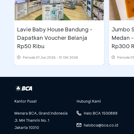
Lavie Baby House Bandung -
Jumbo S
Dapatkan Voucher Belanja
Medan -
Rp50 Ribu
Rp300 R
Periode
01 Jun 2026 - 31 Okt 2026
Periode
01
Kantor Pusat
Hubungi Kami
Menara BCA, Grand Indonesia
Halo BCA 1500888
Jl. MH Thamrin No. 1
halobca@bca.co.id
Jakarta 10310