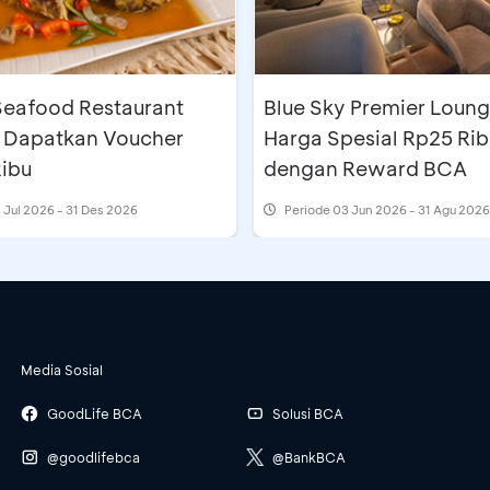
eafood Restaurant
Blue Sky Premier Loung
 Dapatkan Voucher
Harga Spesial Rp25 Rib
ibu
dengan Reward BCA
 Jul 2026 - 31 Des 2026
Periode
03 Jun 2026 - 31 Agu 2026
Media Sosial
GoodLife BCA
Solusi BCA
@goodlifebca
@BankBCA