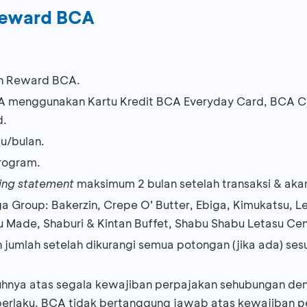
Reward BCA
an Reward BCA.
A menggunakan Kartu Kredit BCA Everyday Card, BCA C
ld.
u/bulan.
program.
ling statement
maksimum 2 bulan setelah transaksi & aka
Group: Bakerzin, Crepe O’ Butter, Ebiga, Kimukatsu, Le
 Made, Shaburi & Kintan Buffet, Shabu Shabu Letasu Centr
jumlah setelah dikurangi semua potongan (jika ada) se
hnya atas segala kewajiban perpajakan sehubungan d
erlaku. BCA tidak bertanggung jawab atas kewajiban p