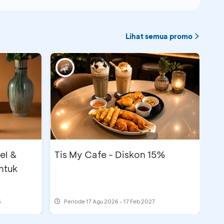
Lihat semua promo
el &
Tis My Cafe - Diskon 15%
ntuk
6
Periode
17 Agu 2026 - 17 Feb 2027