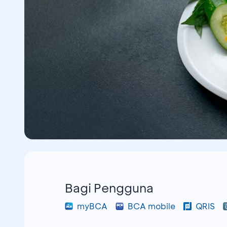
Bagi Pengguna
myBCA
BCA mobile
QRIS