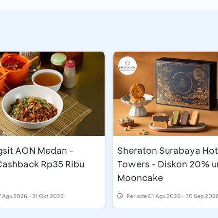
gsit AON Medan -
Sheraton Surabaya Hot
 Cashback Rp35 Ribu
Towers - Diskon 20% u
Mooncake
 Agu 2026 - 31 Okt 2026
Periode
01 Agu 2026 - 30 Sep 202