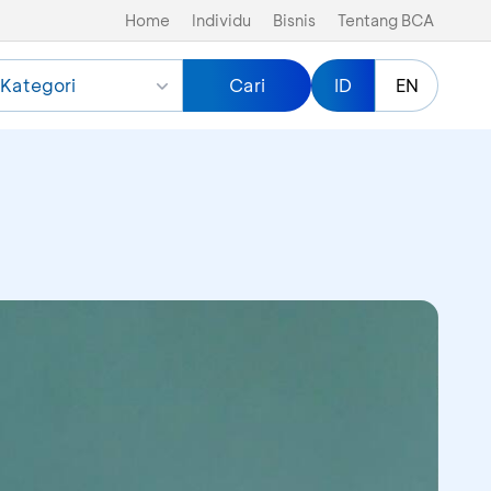
Home
Individu
Bisnis
Tentang BCA
Kategori
Cari
ID
EN