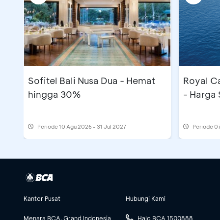
Sofitel Bali Nusa Dua - Hemat
Royal C
hingga 30%
- Harga 
Periode
10 Agu 2026 - 31 Jul 2027
Periode
07
Kantor Pusat
Hubungi Kami
Menara BCA, Grand Indonesia
Halo BCA 1500888