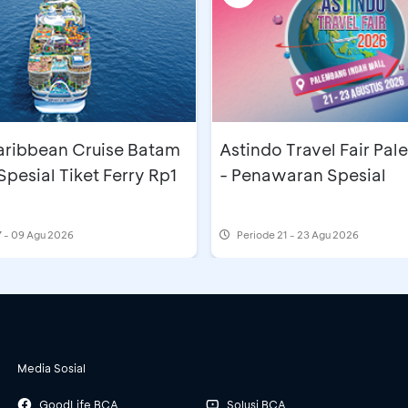
aribbean Cruise Batam
Astindo Travel Fair Pa
Spesial Tiket Ferry Rp1
- Penawaran Spesial
 - 09 Agu 2026
Periode
21 - 23 Agu 2026
Media Sosial
GoodLife BCA
Solusi BCA