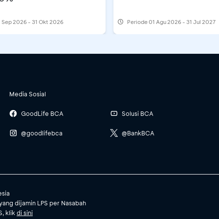
 Sep 2026 - 31 Okt 2026
Periode
01 Agu 2026 - 31 Jul 2027
Media Sosial
GoodLife BCA
Solusi BCA
@goodlifebca
@BankBCA
esia
yang dijamin LPS per Nasabah
, klik
di sini