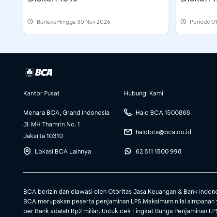
Berlaku Hingga 30 Nov 2026
Periode
01
Kantor Pusat
Hubungi Kami
Menara BCA, Grand Indonesia
Halo BCA 1500888
Jl. MH Thamrin No. 1
halobca@bca.co.id
Jakarta 10310
Lokasi BCA Lainnya
62 811 1500 998
BCA berizin dan diawasi oleh Otoritas Jasa Keuangan & Bank Indon
BCA merupakan peserta penjaminan LPS.Maksimum nilai simpanan 
per Bank adalah Rp2 miliar. Untuk cek Tingkat Bunga Penjaminan LPS