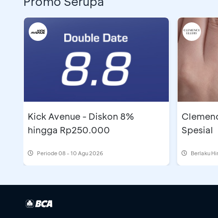
Promo Serupa
Kick Avenue - Diskon 8%
Clemenc
hingga Rp250.000
Spesial
Periode
08 - 10 Agu 2026
Berlaku H