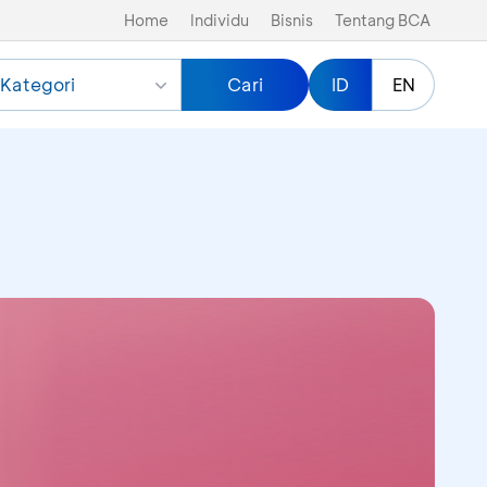
Home
Individu
Bisnis
Tentang BCA
Kategori
Cari
ID
EN