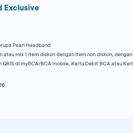
 Exclusive
rupa Pearl Headband
on atau mix 1 item diskon dengan item non diskon, denga
n QRIS di myBCA/BCA mobile, Kartu Debit BCA atau Kar
26