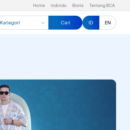
Home
Individu
Bisnis
Tentang BCA
Kategori
Cari
ID
EN