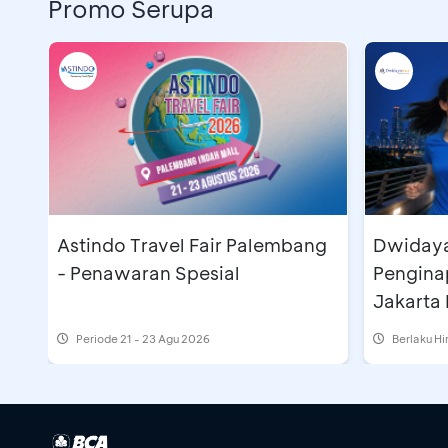
Promo Serupa
Astindo Travel Fair Palembang
Dwidayatour - Pak
- Penawaran Spesial
Pengina
Jakarta 
Periode
21 - 23 Agu 2026
Berlaku H