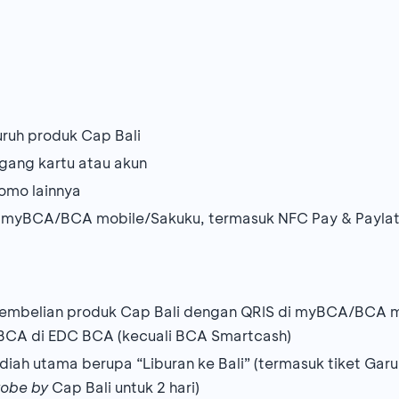
uruh produk Cap Bali
egang kartu atau akun
omo lainnya
 myBCA/BCA mobile/Sakuku, termasuk NFC Pay & Paylate
gi pembelian produk Cap Bali dengan QRIS di myBCA/BCA 
 BCA di EDC BCA (kecuali BCA Smartcash)
ah utama berupa “Liburan ke Bali” (termasuk tiket Garu
obe by
Cap Bali untuk 2 hari)