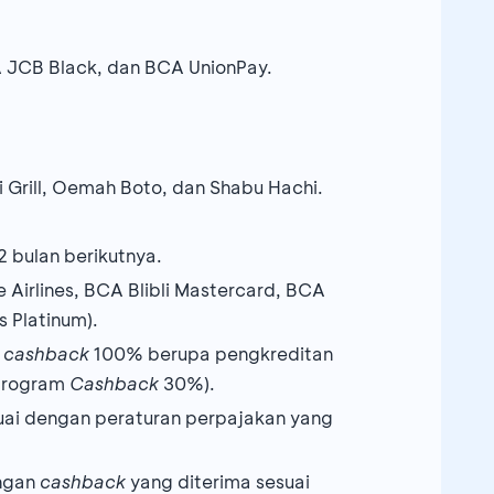
 JCB Black, dan BCA UnionPay.
i Grill, Oemah Boto, dan Shabu Hachi.
 bulan berikutnya.
Airlines, BCA Blibli Mastercard, BCA
 Platinum).
n
cashback
100% berupa pengkreditan
 program
Cashback
30%).
suai dengan peraturan perpajakan yang
engan
cashback
yang diterima sesuai