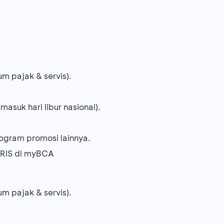
m pajak & servis).
masuk hari libur nasional).
ogram promosi lainnya.
QRIS di myBCA
m pajak & servis).