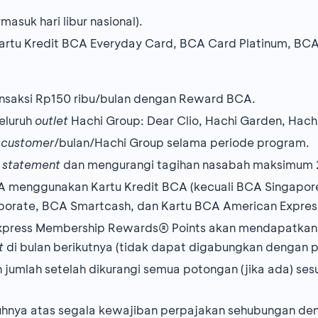
masuk hari libur nasional).
rtu Kredit BCA Everyday Card, BCA Card Platinum, BCA
ansaksi Rp150 ribu/bulan dengan Reward BCA.
eluruh
outlet
Hachi Group: Dear Clio, Hachi Garden, Hach
r
customer
/bulan/Hachi Group selama periode program.
g statement
dan mengurangi tagihan nasabah maksimum 2
 menggunakan Kartu Kredit BCA (kecuali BCA Singapore 
porate, BCA Smartcash, dan Kartu BCA American Express
Express Membership Rewards® Points akan mendapatka
nt
di bulan berikutnya (tidak dapat digabungkan dengan
 jumlah setelah dikurangi semua potongan (jika ada) se
hnya atas segala kewajiban perpajakan sehubungan d