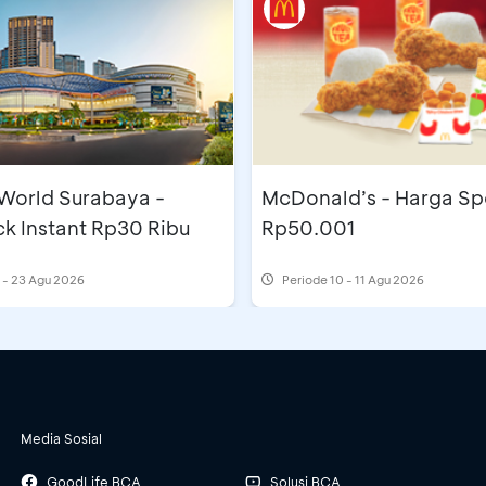
 World Surabaya -
McDonald’s - Harga Sp
k Instant Rp30 Ribu
Rp50.001
 - 23 Agu 2026
Periode
10 - 11 Agu 2026
Media Sosial
GoodLife BCA
Solusi BCA