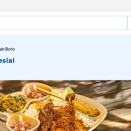
h Boto
sial