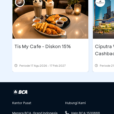
Tis My Cafe - Diskon 15%
Ciputra
Cashbac
Periode
17 Agu 2026 - 17 Feb 2027
Periode
21
Kantor Pusat
Hubungi Kami
Menara BCA, Grand Indonesia
Halo BCA 1500888